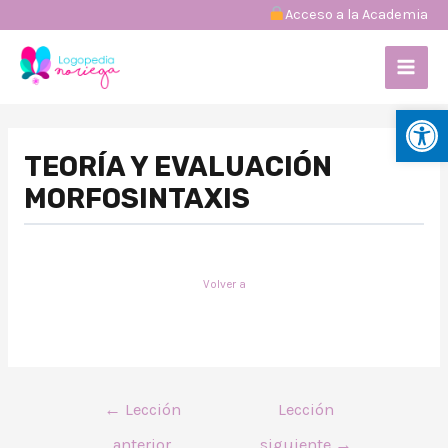
Ir
︎Acceso a la Academia
al
MAI
contenido
MEN
Abrir
Navegación
de
TEORÍA Y EVALUACIÓN
entradas
MORFOSINTAXIS
Volver a
←
Lección
Lección
anterior
siguiente
→